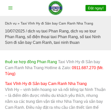
Nhảy
Đặt ngay!
tới
nội
dung
Dịch vụ
»
Taxi Vĩnh Hy đi Sân bay Cam Ranh Nha Trang
10/07/2025
/
dịch vụ taxi Phan Rang
,
dịch vụ xe tour
Phan Rang
,
số điện thoại taxi Phan Rang
,
số taxi Ninh
Sơn đi sân bay Cam Ranh
,
taxi ninh thuan
thuê xe hợp đồng Phan Rang
Taxi Vĩnh Hy đi Sân bay
Cam Ranh Nha Trang Hotline & Zalo:
0911.687.270 (Mr.
Tùng)
Taxi Vĩnh Hy đi Sân bay Cam Ranh Nha Trang
Vĩnh Hy – vịnh biển hoang sơ và nổi tiếng tại Ninh Thuận
– là điểm đến được nhiều du khách yêu thích, nhưng
nằm xa các trung tâm vận tải như Nha Trang và sân bay
Cam Ranh. Điều này đặt ra nhu cầu cần thiết: làm thế