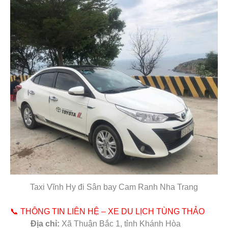
Taxi Vĩnh Hy đi Sân bay Cam Ranh Nha Trang
📞 THÔNG TIN LIÊN HỆ – XE DU LỊCH TÙNG THẢO
Địa chỉ:
Xã Thuận Bắc 1, tỉnh Khánh Hòa