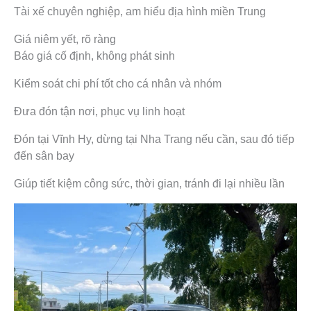
Tài xế chuyên nghiệp, am hiểu địa hình miền Trung
Giá niêm yết, rõ ràng
Báo giá cố định, không phát sinh
Kiểm soát chi phí tốt cho cá nhân và nhóm
Đưa đón tận nơi, phục vụ linh hoạt
Đón tại Vĩnh Hy, dừng tại Nha Trang nếu cần, sau đó tiếp
đến sân bay
Giúp tiết kiệm công sức, thời gian, tránh đi lại nhiều lần