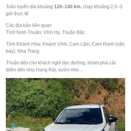
Toàn tuyến dài khoảng
120–140 km
, chạy khoảng 2,5–3
giờ thực tế
Các địa bàn liên quan
Tỉnh Ninh Thuận: Vĩnh Hy, Thuận Bắc
Tỉnh Khánh Hòa: Khánh Vĩnh, Cam Lâm, Cam Ranh (sân
bay), Nha Trang
Thuận tiện cho khách nghỉ dọc đường, khám phá các
điểm đến như Hang Rái, vườn nho…