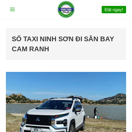
Nhảy
Đặt ngay!
tới
nội
dung
SỐ TAXI NINH SƠN ĐI SÂN BAY
CAM RANH