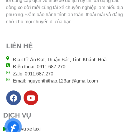
tôi cung cấp dịch vụ thuê xe du lịch uy tín, đa dạng các
dòng xe đời mới cùng tài xế chuyên nghiệp, am hiểu địa
phương. Đảm bảo hành trình an toàn, thoải mái và đáng
nhớ cho mọi chuyến đi của bạn.
LIÊN HỆ
Địa chỉ: Ấn Đạt, Thuận Bắc, Tỉnh Khánh Hoà
Điện thoại: 0911.687.270
Zalo: 0911.687.270
Email: nguyenthithao.123an@gmail.com
F
Y
a
o
c
u
DỊCH VỤ
e
t
b
u
Dịch vụ xe taxi
o
b