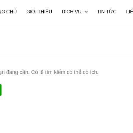
NG CHỦ
GIỚI THIỆU
DỊCH VỤ
TIN TỨC
LI
n đang cần. Có lẽ tìm kiếm có thể có ích.