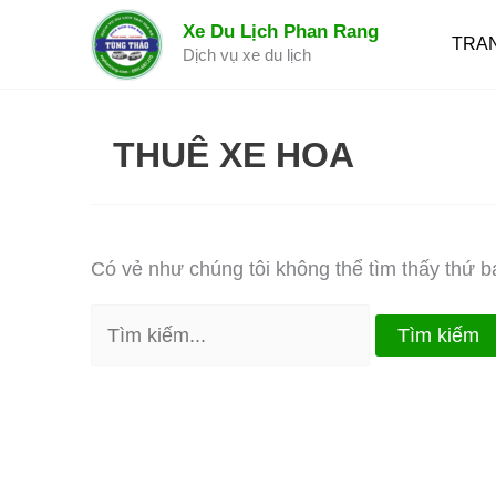
Nhảy
Xe Du Lịch Phan Rang
tới
TRA
Dịch vụ xe du lịch
nội
dung
THUÊ XE HOA
Có vẻ như chúng tôi không thể tìm thấy thứ bạ
Tìm
kiếm: