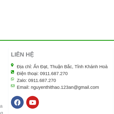
LIÊN HỆ
Địa chỉ: Ấn Đạt, Thuận Bắc, Tỉnh Khánh Hoà
Điện thoại: 0911.687.270
Zalo: 0911.687.270
Email: nguyenthithao.123an@gmail.com
F
Y
a
o
ịa
c
u
ng