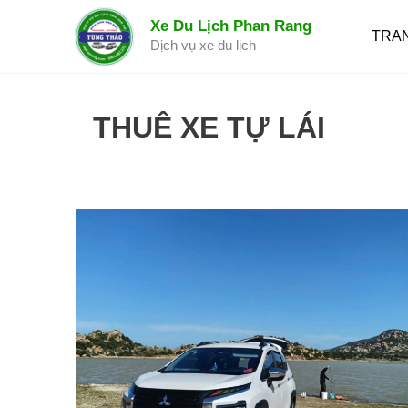
Nhảy
Xe Du Lịch Phan Rang
tới
TRA
Dịch vụ xe du lịch
nội
dung
THUÊ XE TỰ LÁI