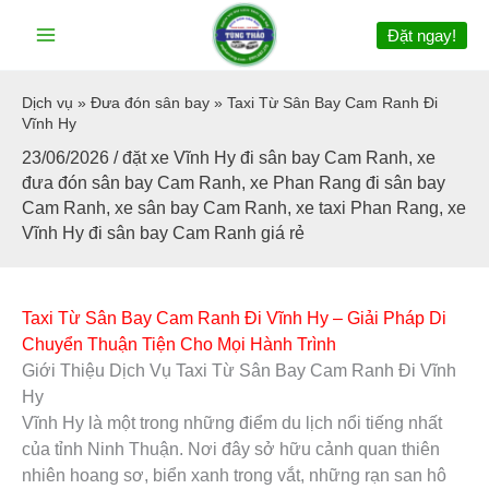
Nhảy
Đặt ngay!
tới
nội
dung
Dịch vụ
»
Đưa đón sân bay
»
Taxi Từ Sân Bay Cam Ranh Đi
Vĩnh Hy
23/06/2026
/
đặt xe Vĩnh Hy đi sân bay Cam Ranh
,
xe
đưa đón sân bay Cam Ranh
,
xe Phan Rang đi sân bay
Cam Ranh
,
xe sân bay Cam Ranh
,
xe taxi Phan Rang
,
xe
Vĩnh Hy đi sân bay Cam Ranh giá rẻ
Taxi Từ Sân Bay Cam Ranh Đi Vĩnh Hy – Giải Pháp Di
Chuyển Thuận Tiện Cho Mọi Hành Trình
Giới Thiệu Dịch Vụ Taxi Từ Sân Bay Cam Ranh Đi Vĩnh
Hy
Vĩnh Hy là một trong những điểm du lịch nổi tiếng nhất
của tỉnh Ninh Thuận. Nơi đây sở hữu cảnh quan thiên
nhiên hoang sơ, biển xanh trong vắt, những rạn san hô