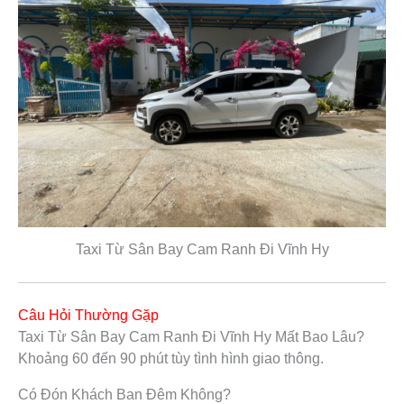
Taxi Từ Sân Bay Cam Ranh Đi Vĩnh Hy
Câu Hỏi Thường Gặp
Taxi Từ Sân Bay Cam Ranh Đi Vĩnh Hy Mất Bao Lâu?
Khoảng 60 đến 90 phút tùy tình hình giao thông.
Có Đón Khách Ban Đêm Không?