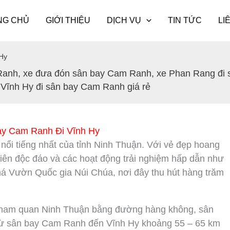
NG CHỦ
GIỚI THIỆU
DỊCH VỤ
TIN TỨC
LI
Hy
 Ranh
,
xe đưa đón sân bay Cam Ranh
,
xe Phan Rang đi
 Vĩnh Hy đi sân bay Cam Ranh giá rẻ
ay Cam Ranh Đi Vĩnh Hy
 nổi tiếng nhất của tỉnh Ninh Thuận. Với vẻ đẹp hoang
hiên độc đáo và các hoạt động trải nghiệm hấp dẫn như
há Vườn Quốc gia Núi Chúa, nơi đây thu hút hàng trăm
n tham quan Ninh Thuận bằng đường hàng không, sân
Từ sân bay Cam Ranh đến Vĩnh Hy khoảng 55 – 65 km