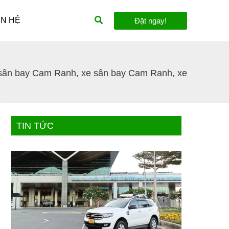
Tìm
ÊN HỆ
Đặt ngay!
kiếm
 sân bay Cam Ranh
,
xe sân bay Cam Ranh
,
xe
TIN TỨC