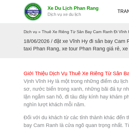
Nhảy
Xe Du Lịch Phan Rang
tới
TRA
Dịch vụ xe du lịch
nội
dung
Dịch vụ
»
Thuê Xe Riêng Từ Sân Bay Cam Ranh Đi Vĩnh 
18/06/2026
/
đặt xe Vĩnh Hy đi sân bay Cam
taxi Phan Rang
,
xe tour Phan Rang giá rẻ
,
xe
Giới Thiệu Dịch Vụ Thuê Xe Riêng Từ Sân B
Vịnh Vĩnh Hy là một trong những điểm du lịch
sơ, nước biển trong xanh, những bãi đá tự n
lặn ngắm san hô, đi tàu đáy kính hay khám p
nghìn lượt khách mỗi năm.
Đối với du khách từ các tỉnh thành khác đế
bay Cam Ranh là cửa ngõ quan trọng nhất. 