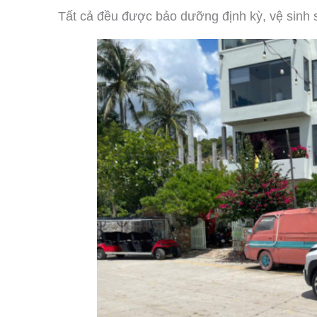
Tất cả đều được bảo dưỡng định kỳ, vệ sinh s