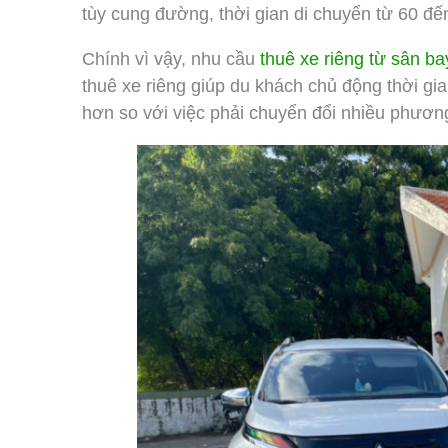
tùy cung đường, thời gian di chuyển từ 60 đế
Chính vì vậy, nhu cầu
thuê xe riêng từ sân b
thuê xe riêng giúp du khách chủ động thời gia
hơn so với việc phải chuyển đổi nhiều phương