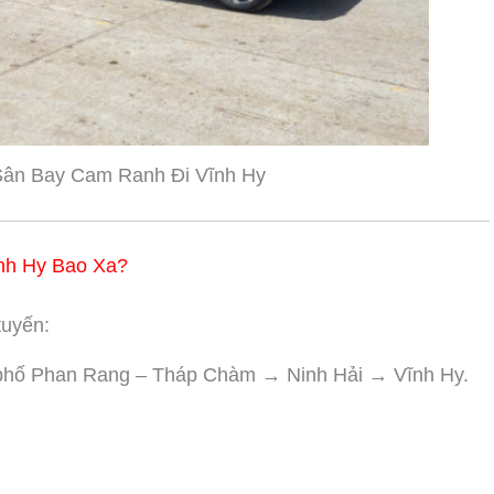
Sân Bay Cam Ranh Đi Vĩnh Hy
nh Hy Bao Xa?
tuyến:
hố Phan Rang – Tháp Chàm → Ninh Hải → Vĩnh Hy.