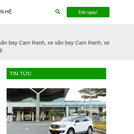
Tìm
ÊN HỆ
Đặt ngay!
kiếm
 sân bay Cam Ranh
,
xe sân bay Cam Ranh
,
xe
ẻ
TIN TỨC