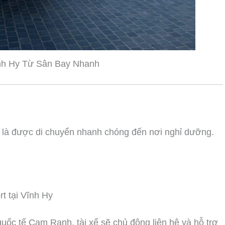
nh Hy Từ Sân Bay Nhanh
 là được di chuyển nhanh chóng đến nơi nghỉ dưỡng.
t tại Vĩnh Hy
 quốc tế Cam Ranh, tài xế sẽ chủ động liên hệ và hỗ trợ