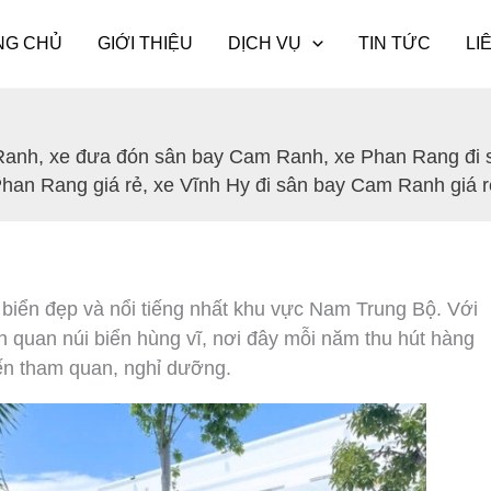
NG CHỦ
GIỚI THIỆU
DỊCH VỤ
TIN TỨC
LI
 Ranh
,
xe đưa đón sân bay Cam Ranh
,
xe Phan Rang đi
Phan Rang giá rẻ
,
xe Vĩnh Hy đi sân bay Cam Ranh giá r
 biển đẹp và nổi tiếng nhất khu vực Nam Trung Bộ. Với
 quan núi biển hùng vĩ, nơi đây mỗi năm thu hút hàng
ến tham quan, nghỉ dưỡng.