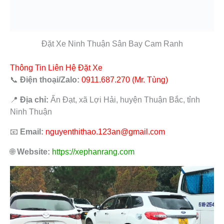
Đặt Xe Ninh Thuận Sân Bay Cam Ranh
Thông Tin Liên Hệ Đặt Xe
📞
Điện thoại/Zalo:
0911.687.270 (Mr. Tùng)
📍
Địa chỉ:
Ấn Đạt, xã Lợi Hải, huyện Thuận Bắc, tỉnh
Ninh Thuận
📧
Email:
nguyenthithao.123an@gmail.com
🌐
Website:
https://xephanrang.com