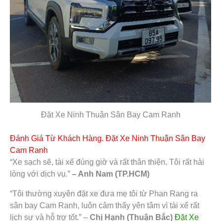
Đặt Xe Ninh Thuận Sân Bay Cam Ranh
Đánh Giá Từ Khách Hàng. Đặt Xe Ninh Thuận Sân Bay
Cam Ranh
“Xe sạch sẽ, tài xế đúng giờ và rất thân thiện. Tôi rất hài
lòng với dịch vụ.”
– Anh Nam (TP.HCM)
“Tôi thường xuyên đặt xe đưa mẹ tôi từ Phan Rang ra
sân bay Cam Ranh, luôn cảm thấy yên tâm vì tài xế rất
lịch sự và hỗ trợ tốt.” –
Chị Hạnh (Thuận Bắc)
Đặt Xe