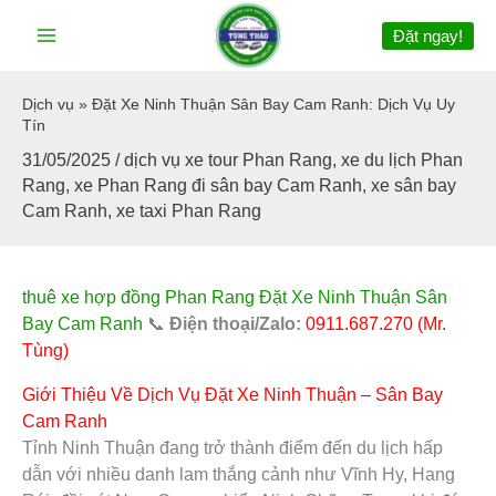
Nhảy
Đặt ngay!
tới
nội
dung
Dịch vụ
»
Đặt Xe Ninh Thuận Sân Bay Cam Ranh: Dịch Vụ Uy
Tín
31/05/2025
/
dịch vụ xe tour Phan Rang
,
xe du lịch Phan
Rang
,
xe Phan Rang đi sân bay Cam Ranh
,
xe sân bay
Cam Ranh
,
xe taxi Phan Rang
thuê xe hợp đồng Phan Rang
Đặt Xe Ninh Thuận Sân
Bay Cam Ranh
📞
Điện thoại/Zalo:
0911.687.270 (Mr.
Tùng)
Giới Thiệu Về Dịch Vụ Đặt Xe Ninh Thuận – Sân Bay
Cam Ranh
Tỉnh Ninh Thuận đang trở thành điểm đến du lịch hấp
dẫn với nhiều danh lam thắng cảnh như Vĩnh Hy, Hang