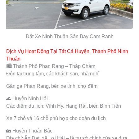
Đặt Xe Ninh Thuận Sân Bay Cam Ranh
Dịch Vụ Hoạt Động Tại Tất Cả Huyện, Thành Phố Ninh
Thuận
🏙️ Thành Phố Phan Rang – Tháp Chàm
Đón tại trung tâm, các khách sạn, nhà nghỉ
Gần ga Phan Rang, bến xe tỉnh, chợ đêm
🌊 Huyện Ninh Hải
Các điểm du lịch: Vĩnh Hy, Hang Rái, biển Bình Tiên
Xe 7 chỗ và 16 chỗ phù hợp cho đoàn du lịch
🏡 Huyện Thuận Bắc
Địa chỉ: Ấn Đạt, xã Lợi Hải – là trụ sở chính của xe đưa