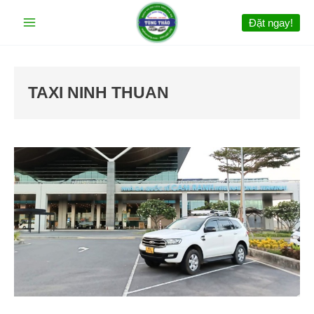
Nhảy
Đặt ngay!
tới
nội
dung
TAXI NINH THUAN