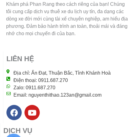
Khám phá Phan Rang theo cách riêng của bạn! Chúng
tôi cung cấp dịch vụ thuê xe du lịch uy tín, đa dạng các
dòng xe đời mới cùng tài xế chuyên nghiệp, am hiểu địa
phương. Đảm bảo hành trình an toàn, thoải mái và đáng
nhớ cho mọi chuyến đi của bạn.
LIÊN HỆ
Địa chỉ: Ấn Đạt, Thuận Bắc, Tỉnh Khánh Hoà
Điện thoại: 0911.687.270
Zalo: 0911.687.270
Email: nguyenthithao.123an@gmail.com
F
Y
a
o
c
u
DỊCH VỤ
e
t