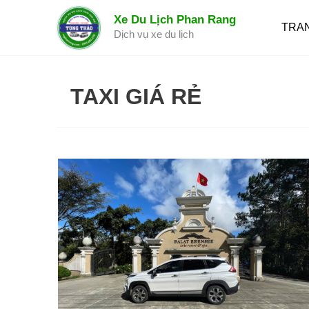
Nhảy
Xe Du Lịch Phan Rang
tới
TRA
Dịch vụ xe du lịch
nội
dung
TAXI GIÁ RẺ