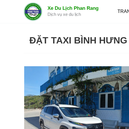
Nhảy
Xe Du Lịch Phan Rang
tới
TRA
Dịch vụ xe du lịch
nội
dung
ĐẶT TAXI BÌNH HƯNG